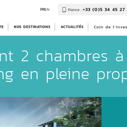
+33 (0)5 34 45 27 
FR
EN
France :
Coin de l’inve
TE
NOS DESTINATIONS
ACTUALITÉS
nt 2 chambres à
ng en pleine prop