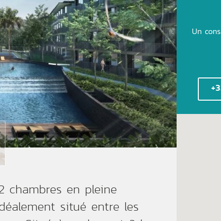
Un cons
+3
2 chambres en pleine
déalement situé entre les