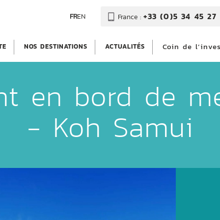
+33 (0)5 34 45 27 
FR
EN
France :
Coin de l’inve
TE
NOS DESTINATIONS
ACTUALITÉS
t en bord de m
- Koh Samui