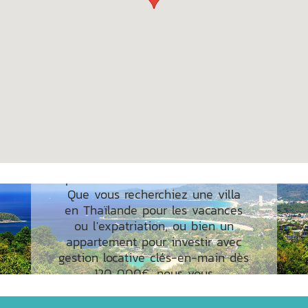
RÉSIDENCE PHUKET
Découvrez nos biens à la vente
pour vivre ou investir à Phuket.
Que vous recherchiez une villa
en Thaïlande pour les vacances
ou l'expatriation, ou bien un
appartement pour investir avec
gestion locative clés-en-main dès
120 000€, nous vous
accompagnons en français dans
votre projet immobilier à Phuket.