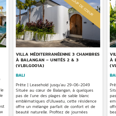
COUP DE COEUR
VILLA MÉDITERRANÉENNE 3 CHAMBRES
VI
À BALANGAN – UNITÉS 2 & 3
À 
(VLBLG001A)
(V
BALI
BA
e
Prête | Leasehold jusqu’au 29-06-2049
Prê
le
Située au cœur de Balangan, à quelques
Sit
de
pas de l'une des plages de sable blanc
pas
emblématiques d'Uluwatu, cette résidence
emb
est
offre un mélange parfait de confort et de
off
ux
beauté naturelle. Profitez de journées
bea