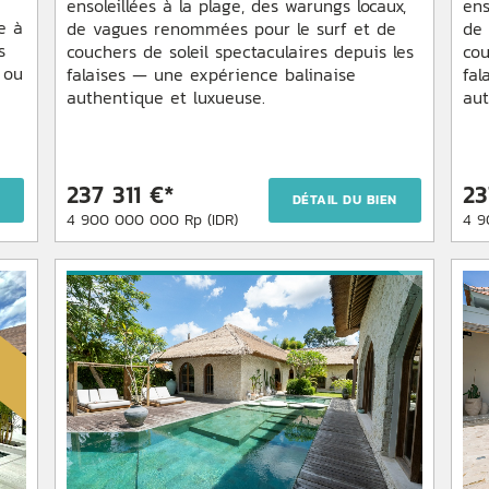
ensoleillées à la plage, des warungs locaux,
ens
e à
de vagues renommées pour le surf et de
de
s
couchers de soleil spectaculaires depuis les
cou
 ou
falaises — une expérience balinaise
fal
authentique et luxueuse.
aut
237 311 €*
23
N
DÉTAIL DU BIEN
4 900 000 000 Rp (IDR)
4 9
R