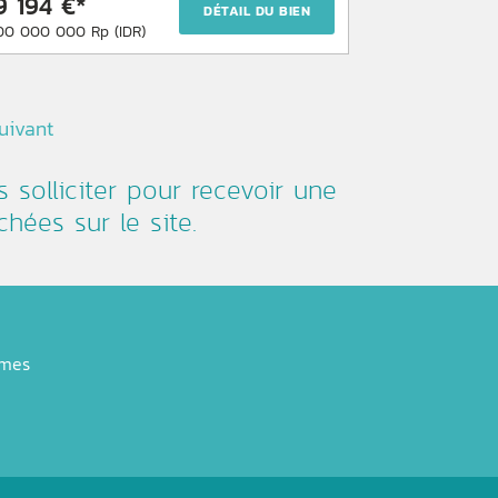
9 194 €*
DÉTAIL DU BIEN
00 000 000 Rp (IDR)
uivant
s solliciter pour recevoir une
hées sur le site.
mmes