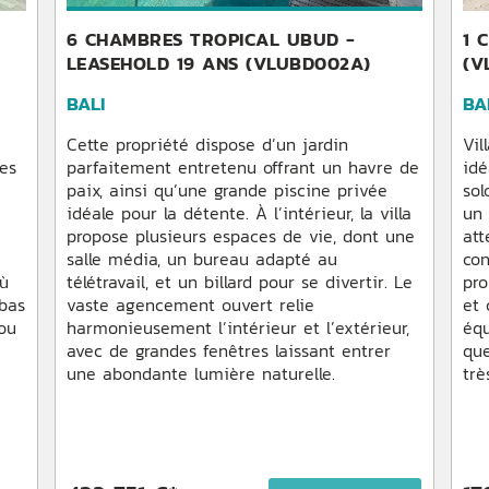
6 CHAMBRES TROPICAL UBUD -
1 
LEASEHOLD 19 ANS (VLUBD002A)
(V
BALI
BA
e
Cette propriété dispose d’un jardin
Vil
des
parfaitement entretenu offrant un havre de
idé
paix, ainsi qu’une grande piscine privée
sol
idéale pour la détente. À l’intérieur, la villa
un 
propose plusieurs espaces de vie, dont une
att
salle média, un bureau adapté au
con
où
télétravail, et un billard pour se divertir. Le
pro
ebas
vaste agencement ouvert relie
et
 ou
harmonieusement l’intérieur et l’extérieur,
équ
avec de grandes fenêtres laissant entrer
que
une abondante lumière naturelle.
trè