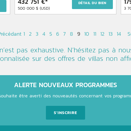
432 751 €*
17
DÉTAIL DU BIEN
N
500 000 $ (USD)
3 7
Précédant
1
2
3
4
5
6
7
8
9
10
11
12
13
14
S
 n’est pas exhaustive. N’hésitez pas à nou
onnalisée sur des offres de villas non affic
ALERTE NOUVEAUX PROGRAMMES
souhaite être averti des nouveautés concernant vos progra
S'INSCRIRE