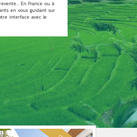
, revente… En France ou à
sants en vous guidant sur
tre interface avec le