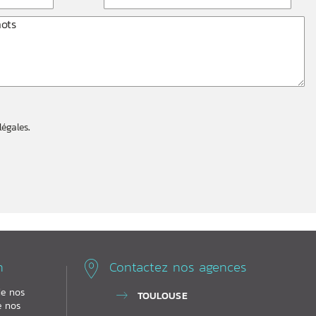
légales
.
n
Contactez nos agences
de nos
TOULOUSE
e nos