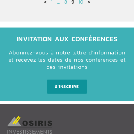
<
1
…
8
9
10
>
INVITATION AUX CONFÉRENCES
Abonnez-vous à notre lettre d'information
et recevez les dates de nos conférences et
des invitations
S'INSCRIRE